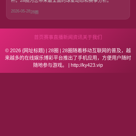
杯。28圈为您带来最全面的球星动态和赛事分析。
2026-05-28
28圈
首页
赛事直播
新闻资讯
关于我们
© 2026 {网址标题} | 28圈 | 28圈随着移动互联网的普及，越
来越多的在线娱乐博彩平台推出了手机应用，方便用户随时
随地参与游戏。 | http://ky423.vip